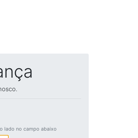
ança
nosco.
ao lado no campo abaixo