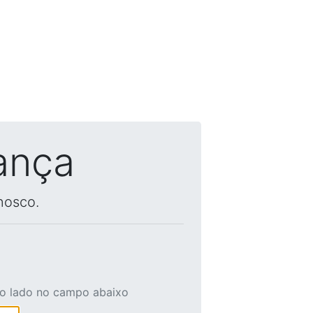
ança
nosco.
ao lado no campo abaixo