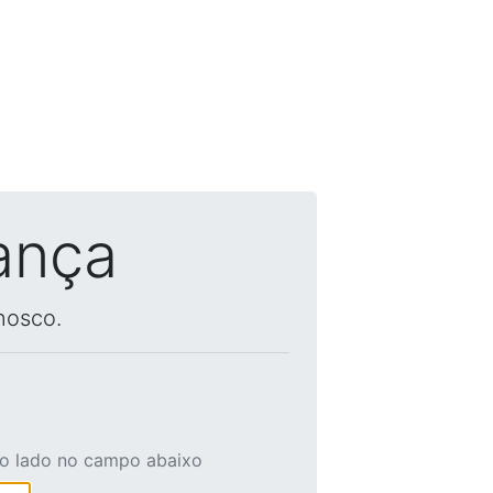
ança
nosco.
ao lado no campo abaixo