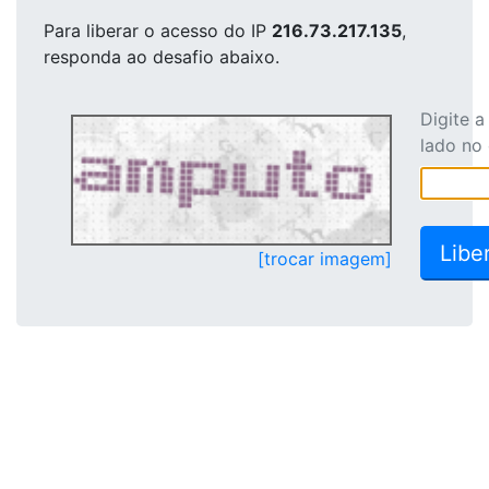
Para liberar o acesso
do IP
216.73.217.135
,
responda ao desafio abaixo.
Digite 
lado no
[trocar imagem]